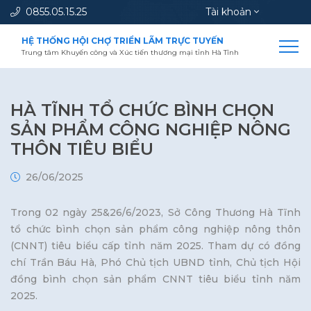
0855.05.15.25
Tài khoản
HỆ THỐNG HỘI CHỢ TRIỂN LÃM TRỰC TUYẾN
Trung tâm Khuyến công và Xúc tiến thương mại tỉnh Hà Tĩnh
HÀ TĨNH TỔ CHỨC BÌNH CHỌN
SẢN PHẨM CÔNG NGHIỆP NÔNG
THÔN TIÊU BIỂU
26/06/2025
Trong 02 ngày 25&26/6/2023, Sở Công Thương Hà Tĩnh
tổ chức bình chọn sản phẩm công nghiệp nông thôn
(CNNT) tiêu biểu cấp tỉnh năm 2025. Tham dự có đồng
chí Trần Báu Hà, Phó Chủ tịch UBND tỉnh, Chủ tịch Hội
đồng bình chọn sản phẩm CNNT tiêu biểu tỉnh năm
2025.