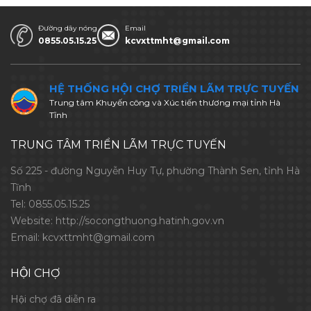
Đường dây nóng
Email
0855.05.15.25
kcvxttmht@gmail.com
HỆ THỐNG HỘI CHỢ TRIỂN LÃM TRỰC TUYẾN
Trung tâm Khuyến công và Xúc tiến thương mại tỉnh Hà
Tĩnh
TRUNG TÂM TRIỂN LÃM TRỰC TUYẾN
Số 225 - đường Nguyễn Huy Tự, phường Thành Sen, tỉnh Hà
Tĩnh
Tel:
0855.05.15.25
Website:
http://socongthuong.hatinh.gov.vn
Email:
kcvxttmht@gmail.com
HỘI CHỢ
Hội chợ đã diễn ra