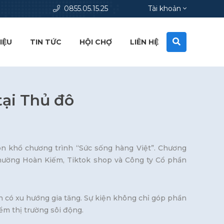
0855.05.15.25
Tài khoản
IỆU
TIN TỨC
HỘI CHỢ
LIÊN HỆ
tại Thủ đô
uôn khổ chương trình “Sức sống hàng Việt”. Chương
phường Hoàn Kiếm, Tiktok shop và Công ty Cổ phần
ân có xu hướng gia tăng. Sự kiện không chỉ góp phần
ểm thị trường sôi động.