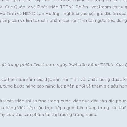
không gian trực tiếp mà còn được quảng bá rộng rãi trên c
ok “Cục Quản lý và Phát triển TTTN”. Phiên livestream có sự 
à Tĩnh và NSND Lan Hương – nghệ sĩ gạo cội, ghi dấu ấn qua n
tiếp cận và lan tỏa sản phẩm của Hà Tĩnh tới người tiêu dùng
 trong phiên livestream ngày 24/4 trên kênh TikTok “Cục Q
có thể mua sắm các đặc sản Hà Tĩnh với chất lượng được ki
 từng bước nâng cao năng lực phân phối và tham gia sâu hơn 
 Phát triển thị trường trong nước, việc đưa đặc sản địa phươn
a hàng Việt tiếp cận trực tiếp người tiêu dùng trong các kh
y tiêu thụ sản phẩm tại thị trường trong nước.