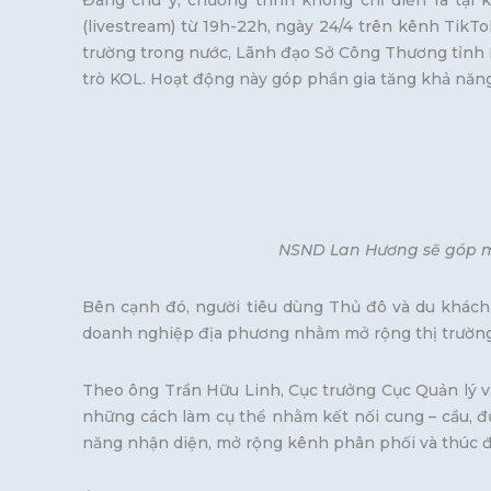
Đáng chú ý, chương trình không chỉ diễn ra tại 
(livestream) từ 19h-22h, ngày 24/4 trên kênh TikT
trường trong nước, Lãnh đạo Sở Công Thương tỉnh H
trò KOL. Hoạt động này góp phần gia tăng khả năng 
NSND Lan Hương sẽ góp mặt
Bên cạnh đó, người tiêu dùng Thủ đô và du khách 
doanh nghiệp địa phương nhằm mở rộng thị trường,
Theo ông Trần Hữu Linh, Cục trưởng Cục Quản lý và
những cách làm cụ thể nhằm kết nối cung – cầu, đư
năng nhận diện, mở rộng kênh phân phối và thúc đẩ