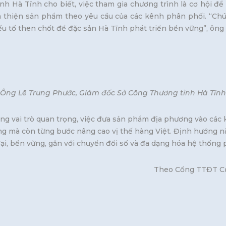
Hà Tĩnh cho biết, việc tham gia chương trình là cơ hội để 
àn thiện sản phẩm theo yêu cầu của các kênh phân phối. “Chún
ếu tố then chốt để đặc sản Hà Tĩnh phát triển bền vững”, ôn
Ông Lê Trung Phước, Giám đốc Sở Công Thương tỉnh Hà Tĩnh
ng vai trò quan trọng, việc đưa sản phẩm địa phương vào các 
ng mà còn từng bước nâng cao vị thế hàng Việt. Định hướng 
ại, bền vững, gắn với chuyển đổi số và đa dạng hóa hệ thống 
 Quản lý và Phát triển th