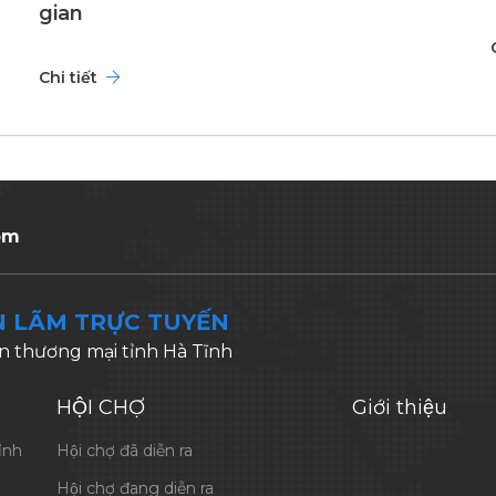
gian
Chi tiết
om
N LÃM TRỰC TUYẾN
n thương mại tỉnh Hà Tĩnh
HỘI CHỢ
Giới thiệu
ỉnh
Hội chợ đã diễn ra
Hội chợ đang diễn ra