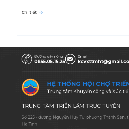
Chi tiết
Đường dây nóng
Email
0855.05.15.25
kcvxttmht@gmail.c
HỆ THỐNG HỘI CHỢ TRIỂ
Trung tâm Khuyến công và Xúc tiế
TRUNG TÂM TRIỂN LÃM TRỰC TUYẾN
Số 225 - đường Nguyễn Huy Tự, phường Thành Sen, t
Hà Tĩnh