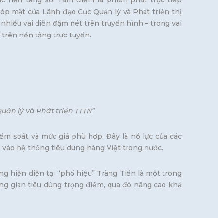
ác nền tảng số. Tâm điểm là phiên phát trực tiếp
góp mặt của Lãnh đạo Cục Quản lý và Phát triển thị
hiều vai diễn đậm nét trên truyền hình – trong vai
 trên nền tảng trực tuyến.
uản lý và Phát triển TTTN”
ểm soát và mức giá phù hợp. Đây là nỗ lực của các
vào hệ thống tiêu dùng hàng Việt trong nước.
g hiện diện tại “phố hiệu” Tràng Tiền là một trong
ông gian tiêu dùng trọng điểm, qua đó nâng cao khả